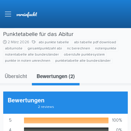
vereinfacht
Punktetabelle für das Abitur
C
S
2 März 2026
abi punkte tabelle
abi tabelle pdf download
r
c
abiturnote
gesamtpunktzahl abi
nc berechnen
notenpunkte
e
h
notentabelle alle bundesländer
oberstufe punktesystem
a
l
punkte in noten umrechnen
punktetabelle alle bundesländer
t
a
i
g
o
w
Übersicht
Bewertungen (2)
n
o
d
r
a
t
t
e
Bewertungen
e
5
2 reviews
,
0
0
5
100%
S
t
4
0%
e