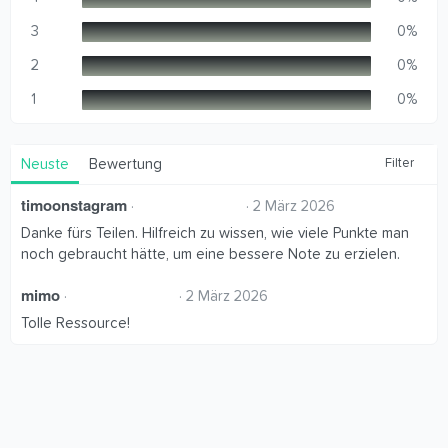
r
n
3
0%
(
e
2
0%
)
1
0%
Neuste
Bewertung
Filter
timoonstagram
5
2 März 2026
,
Danke fürs Teilen. Hilfreich zu wissen, wie viele Punkte man
0
0
noch gebraucht hätte, um eine bessere Note zu erzielen.
S
t
mimo
5
e
2 März 2026
,
r
Tolle Ressource!
0
n
0
(
S
e
t
)
e
r
n
(
e