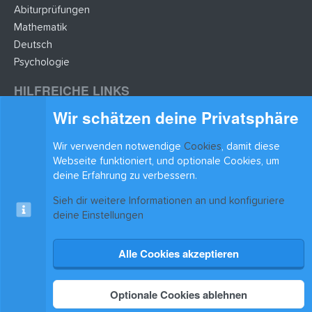
Abiturprüfungen
Mathematik
Deutsch
Psychologie
HILFREICHE LINKS
Wir schätzen deine Privatsphäre
Lernzettel hochladen
Lernzettel einfügen
Wir verwenden notwendige
Cookies
, damit diese
BLEIB AUF DEM LAUFENDEN
Webseite funktioniert, und optionale Cookies, um
deine Erfahrung zu verbessern.
Sieh dir weitere Informationen an und konfiguriere
deine Einstellungen
Alle Cookies akzeptieren
Cookies
xenAwsome-GradientHeader
Kontakt
Nutzungsbedingungen
Datenschutz
Hilfe & Support
Start
R
S
®
Community platform by XenForo
© 2010-2025 XenForo Ltd.
|
Xenforo Add-ons
© by
S
Optionale Cookies ablehnen
©XenTR
Theming with
by:
DohTheme