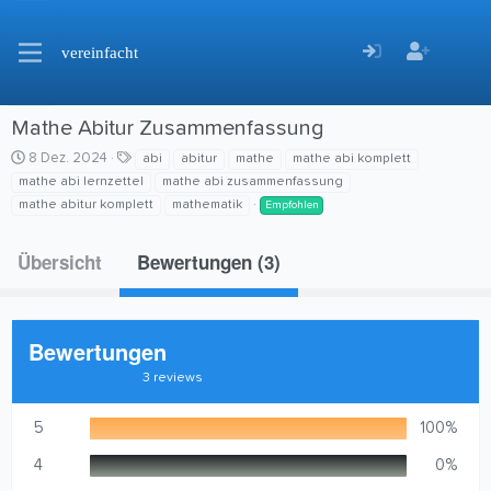
vereinfacht
Mathe Abitur Zusammenfassung
C
S
8 Dez. 2024
abi
abitur
mathe
mathe abi komplett
r
c
mathe abi lernzettel
mathe abi zusammenfassung
e
h
mathe abitur komplett
mathematik
Empfohlen
a
l
t
a
Übersicht
i
g
Bewertungen (3)
o
w
n
o
d
r
a
t
Bewertungen
t
e
5
e
3 reviews
,
0
0
5
100%
S
t
4
0%
e
r