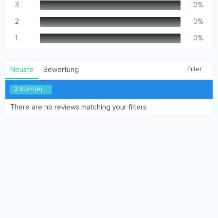
n
3
0%
(
e
2
0%
)
1
0%
Neuste
Bewertung
Filter
2 Stern(e)
There are no reviews matching your filters.