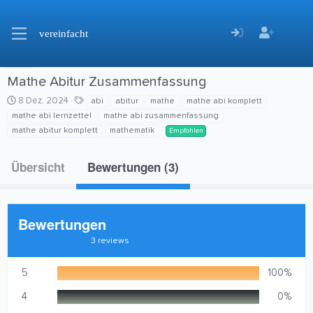
vereinfacht
Mathe Abitur Zusammenfassung
C
S
8 Dez. 2024
abi
abitur
mathe
mathe abi komplett
r
c
mathe abi lernzettel
mathe abi zusammenfassung
e
h
mathe abitur komplett
mathematik
Empfohlen
a
l
t
a
Übersicht
i
g
Bewertungen (3)
o
w
n
o
d
r
a
t
Bewertungen
t
e
5
e
3 reviews
,
0
0
5
100%
S
t
4
0%
e
r