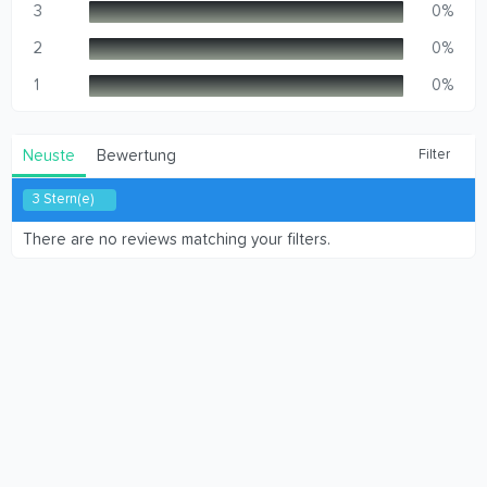
n
3
0%
(
e
2
0%
)
1
0%
Neuste
Bewertung
Filter
3 Stern(e)
There are no reviews matching your filters.