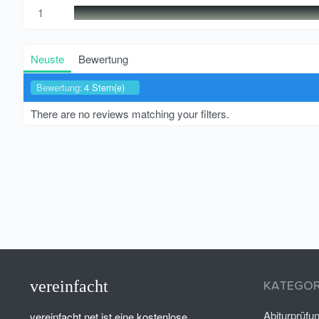
1
Neuste
Bewertung
Bewertung:
4 Stern(e)
There are no reviews matching your filters.
vereinfacht
KATEGOR
Abiturprüfu
vereinfacht.net ist eine kostenlose