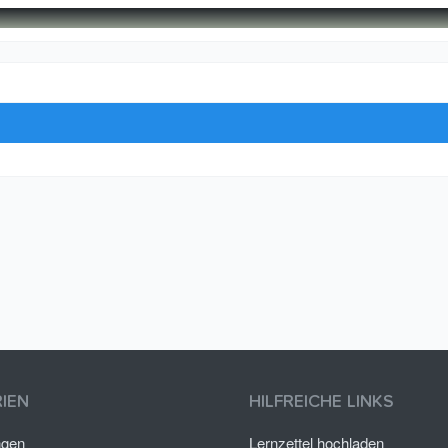
IEN
HILFREICHE LINKS
ngen
Lernzettel hochladen