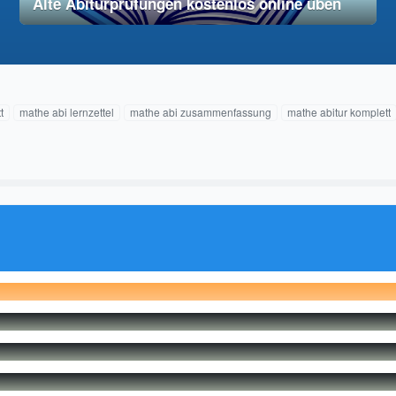
Alte Abiturprüfungen kostenlos online üben
28. November 2025
vereinfacht
t
mathe abi lernzettel
mathe abi zusammenfassung
mathe abitur komplett