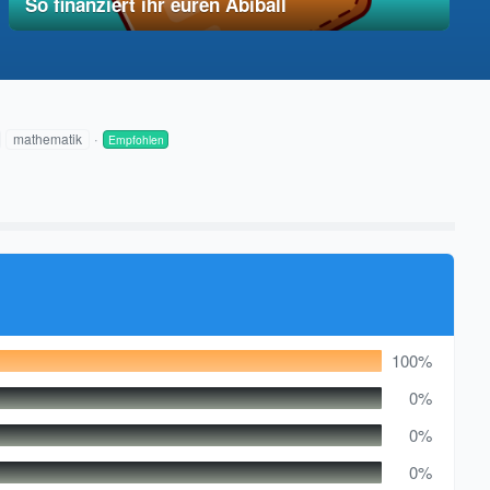
So finanziert ihr euren Abiball
12. Dezember 2025
vereinfacht
mathematik
Empfohlen
100%
0%
0%
0%