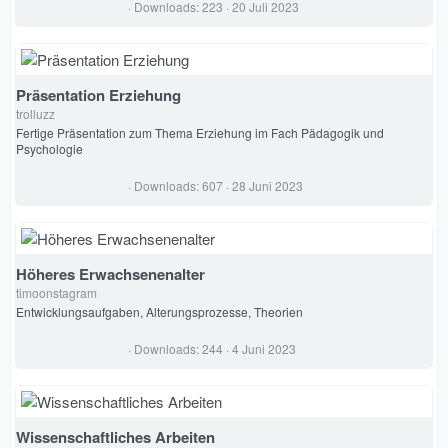
4
Downloads
223
20 Juli 2023
,
0
0
S
t
e
Präsentation Erziehung
r
trolluzz
n
(
Fertige Präsentation zum Thema Erziehung im Fach Pädagogik und
e
Psychologie
)
0
Downloads
607
28 Juni 2023
,
0
0
S
t
e
Höheres Erwachsenenalter
r
timoonstagram
n
(
Entwicklungsaufgaben, Alterungsprozesse, Theorien
e
)
0
Downloads
244
4 Juni 2023
,
0
0
S
t
e
Wissenschaftliches Arbeiten
r