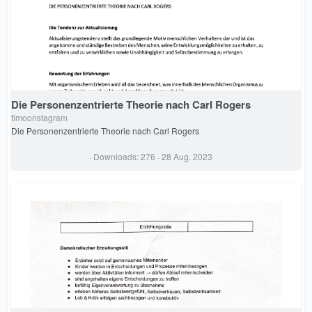
Die Personenzentrierte Theorie nach Carl Rogers
timoonstagram
Die Personenzentrierte Theorie nach Carl Rogers
0
Downloads
276
28 Aug. 2023
,
0
0
S
t
e
r
n
(
e
)