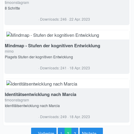
timoonstagram
n
(
8 Schritte
e
)
0
Downloads
246
22 Apr. 2023
,
0
0
S
t
e
Mindmap - Stufen der kognitiven Entwicklung
r
mimo
n
(
Piagets Stufen der kognitiven Entwicklung
e
)
0
Downloads
241
18 Apr. 2023
,
0
0
S
t
e
Identitätsentwicklung nach Marcia
r
timoonstagram
n
(
Identitätsentwicklung nach Marcia
e
)
0
Downloads
249
18 Apr. 2023
,
0
0
S
Vorherige
1
2
3
Nächste