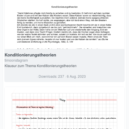
S
t
e
r
n
(
e
)
Konditionierungstheorien
timoonstagram
Klausur zum Thema Konditionierungstheorien
0
Downloads
237
6 Aug. 2023
,
0
0
S
t
e
r
n
(
e
)