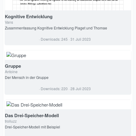
Kognitive Entwicklung
Vans
Zusammenfassung Kognitive Entwicklung Piaget und Thomae
5
Downloads
245
31 Juli 2023
,
0
0
S
t
e
Gruppe
r
Antoine
n
(
Der Mensch in der Gruppe
e
)
0
Downloads
220
28 Juli 2023
,
0
0
S
t
e
Das Drei-Speicher-Modell
r
trolluzz
n
(
Drei-Speicher-Modell mit Beispiel
e
)