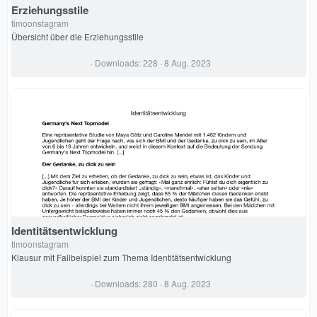
Erziehungsstile
timoonstagram
Übersicht über die Erziehungsstile
0
Downloads
228
8 Aug. 2023
,
0
0
S
t
e
r
n
(
e
)
Identitätsentwicklung
timoonstagram
Klausur mit Fallbeispiel zum Thema Identitätsentwicklung
0
Downloads
280
8 Aug. 2023
,
0
0